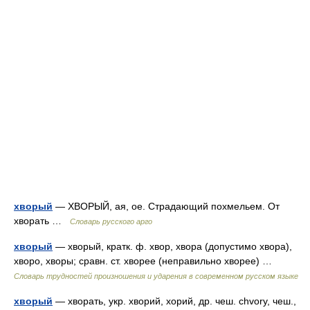
хворый
— ХВОРЫЙ, ая, ое. Страдающий похмельем. От
хворать …
Словарь русского арго
хворый
— хворый, кратк. ф. хвор, хвора (допустимо хвора),
хворо, хворы; сравн. ст. хворее (неправильно хворее) …
Словарь трудностей произношения и ударения в современном русском языке
хворый
— хворать, укр. хворий, хорий, др. чеш. chvory, чеш.,