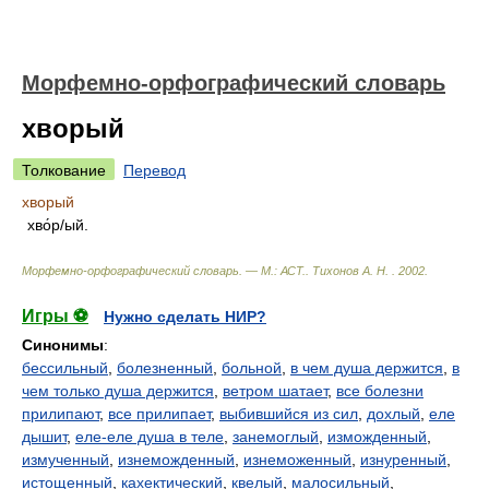
Морфемно-орфографический словарь
хворый
Толкование
Перевод
хворый
хво́р/ый.
Морфемно-орфографический словарь. — М.: АСТ.
.
Тихонов А. Н.
.
2002
.
Игры ⚽
Нужно сделать НИР?
Синонимы
:
бессильный
,
болезненный
,
больной
,
в чем душа держится
,
в
чем только душа держится
,
ветром шатает
,
все болезни
прилипают
,
все прилипает
,
выбившийся из сил
,
дохлый
,
еле
дышит
,
еле-еле душа в теле
,
занемоглый
,
изможденный
,
измученный
,
изнеможденный
,
изнеможенный
,
изнуренный
,
истощенный
,
кахектический
,
квелый
,
малосильный
,