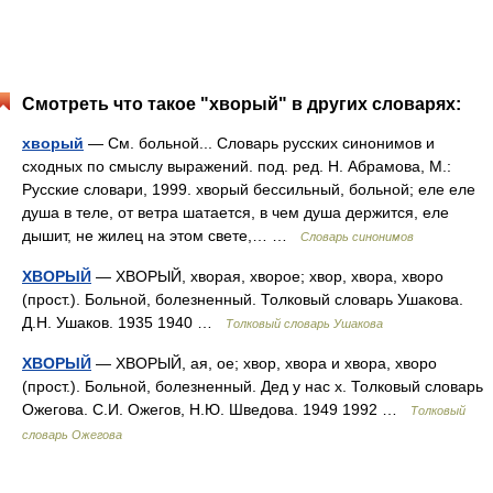
Смотреть что такое "хворый" в других словарях:
хворый
— См. больной... Словарь русских синонимов и
сходных по смыслу выражений. под. ред. Н. Абрамова, М.:
Русские словари, 1999. хворый бессильный, больной; еле еле
душа в теле, от ветра шатается, в чем душа держится, еле
дышит, не жилец на этом свете,… …
Словарь синонимов
ХВОРЫЙ
— ХВОРЫЙ, хворая, хворое; хвор, хвора, хворо
(прост.). Больной, болезненный. Толковый словарь Ушакова.
Д.Н. Ушаков. 1935 1940 …
Толковый словарь Ушакова
ХВОРЫЙ
— ХВОРЫЙ, ая, ое; хвор, хвора и хвора, хворо
(прост.). Больной, болезненный. Дед у нас х. Толковый словарь
Ожегова. С.И. Ожегов, Н.Ю. Шведова. 1949 1992 …
Толковый
словарь Ожегова