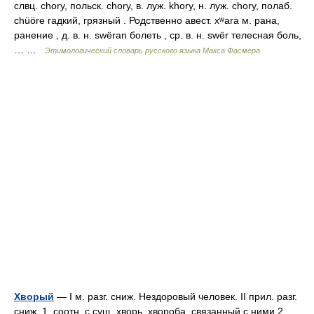
слвц. chory, польск. сhоrу, в. луж. khory, н. луж. сhоrу, полаб.
chüöre гадкий, грязный . Родственно авест. хʷаrа м. рана,
ранение , д. в. н. swëran болеть , ср. в. н. swër телесная боль,
… …
Этимологический словарь русского языка Макса Фасмера
Хворый
— I м. разг. сниж. Нездоровый человек. II прил. разг.
сниж. 1. соотн. с сущ. хворь, хвороба, связанный с ними 2.