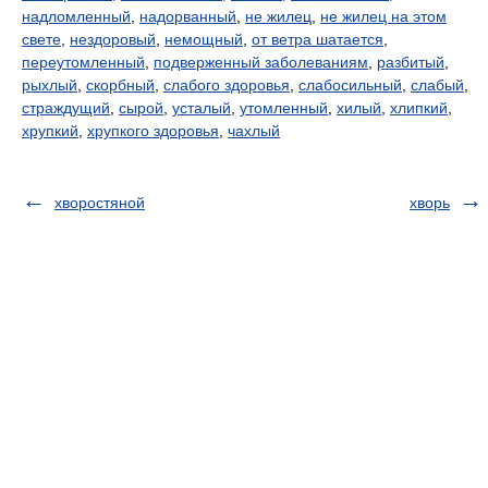
надломленный
,
надорванный
,
не жилец
,
не жилец на этом
свете
,
нездоровый
,
немощный
,
от ветра шатается
,
переутомленный
,
подверженный заболеваниям
,
разбитый
,
рыхлый
,
скорбный
,
слабого здоровья
,
слабосильный
,
слабый
,
страждущий
,
сырой
,
усталый
,
утомленный
,
хилый
,
хлипкий
,
хрупкий
,
хрупкого здоровья
,
чахлый
хворостяной
хворь